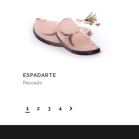
LER MAIS
ESPADARTE
Pescado
1
2
3
4